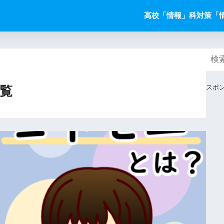
高校「情報」科対策
「
スポ
覧