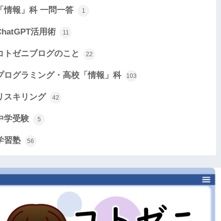
「情報」科 一問一答
1
ChatGPT活用術
11
コトゼニブログのこと
22
プログラミング・高校「情報」科
103
リスキリング
42
中学受験
5
学習塾
56