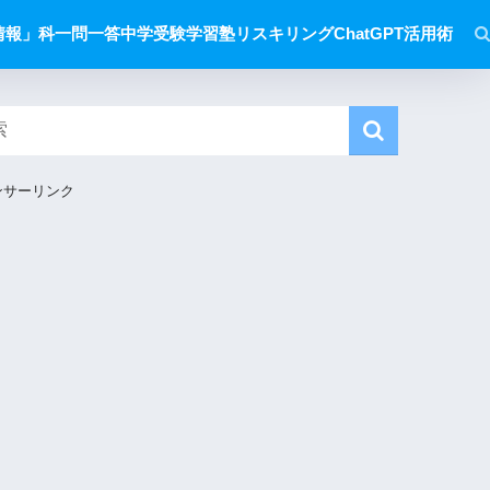
情報」科一問一答
中学受験
学習塾
リスキリング
ChatGPT活用術
ンサーリンク