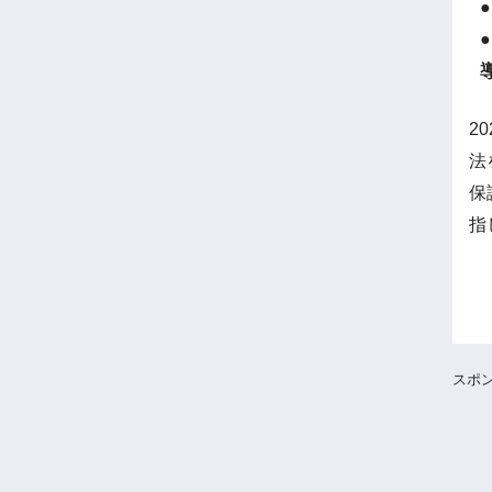
2
法
保
指
スポ