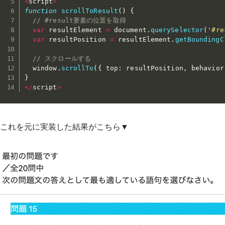
<
script
>
function
scrollToResult
(
)
{
// #result要素の位置を取得
var
 resultElement 
=
 document
.
querySelector
(
'#re
var
 resultPosition 
=
 resultElement
.
getBoundingC
// スクロールする
  window
.
scrollTo
(
{
 top
:
 resultPosition
,
 behavior
}
<
/
script
>
これを元に実装した結果がこちら▼