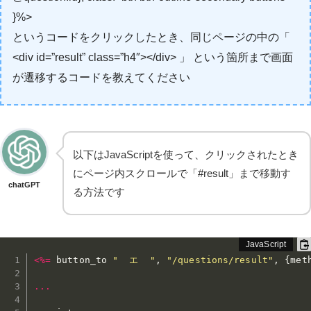
}%>
というコードをクリックしたとき、同じページの中の「
<div id=”result” class=”h4″></div> 」 という箇所まで画面
が遷移するコードを教えてください
以下はJavaScriptを使って、クリックされたとき
にページ内スクロールで「#result」まで移動す
chatGPT
る方法です
<
%=
 button_to 
"  エ  "
,
"/questions/result"
,
{
met
...