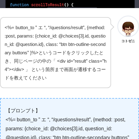
<%= button_to ” エ “, “/questions/result”, {method:
:post, params: {choice_id: @choices[3].id, questio
コトゼニ
n_id: @question.id}, class: “btn btn-outline-second
ary buttons” }%>というコードをクリックしたと
き、同じページの中の「 <div id=”result” class=”h
4″></div> 」 という箇所まで画面が遷移するコー
ドを教えてください
【プロンプト】
<%= button_to ” エ “, “/questions/result”, {method: :post,
params: {choice_id: @choices[3].id, question_id:
@question.id}, class: “btn btn-outline-secondary buttons”