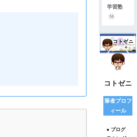
学習塾
56
コトゼニ
筆者プロフ
ィール
● プログ