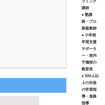
ラミング
講師
● 塾講
師・プロ
家庭教師
● 小学校
学習支援
サポータ
ー・校内
予備校の
教室長
● 500人以
上の生徒
の学習指
導・進路
指導