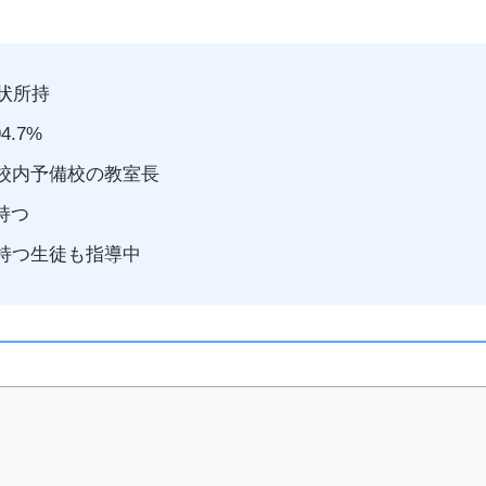
状所持
.7%
校内予備校の教室長
持つ
持つ生徒も指導中