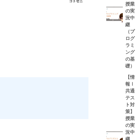
コトゼニ
授業
の実
況中
継
（プ
ログ
ラミ
ング
の基
礎）
【情
報Ⅰ
共通
テス
ト対
策】
授業
の実
況中
継