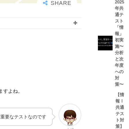
2025
年共
通テ
スト
「情
報」
初実
施〜
分析
と次
年度
への
対
策〜
ますよね。
【情
報Ⅰ
共通
テス
に重要なテストなのです
ト対
策】