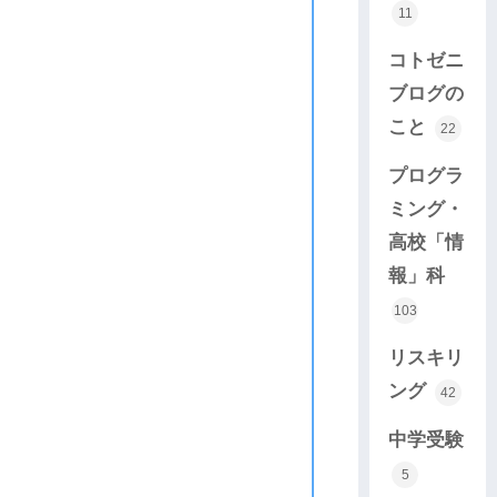
11
コトゼニ
ブログの
こと
22
プログラ
ミング・
高校「情
報」科
103
リスキリ
ング
42
中学受験
5