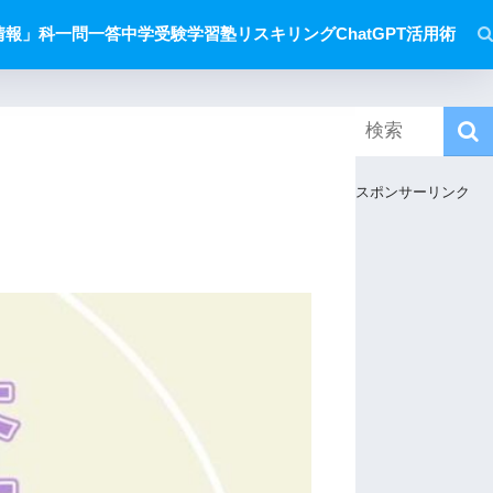
情報」科一問一答
中学受験
学習塾
リスキリング
ChatGPT活用術
スポンサーリンク