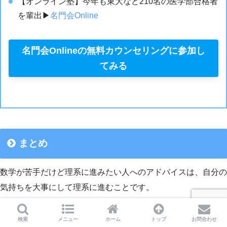
【オンライン塾】今年も東大など210名の医学部合格者
を輩出▶︎
名門会Online
名門会Onlineの無料カウンセリングに参加し
てみる
まとめ
数学が苦手だけど理系に進みたい人へのアドバイスは、自分の
気持ちを大事にして理系に進むことです。
進みたい、興味のある分野が理系である
ということだけでも十
検索
メニュー
ホーム
トップ
お問合わせ