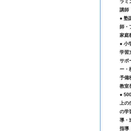
ラミ
講師
● 塾
師・
家庭
● 小
学習
サポ
ー・
予備
教室
● 5
上の
の学
導・
指導