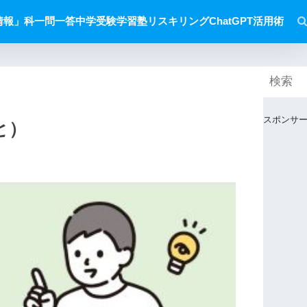
情報」科一問一答
中学受験
学習塾
リスキリング
ChatGPT活用術
スポンサ
と）