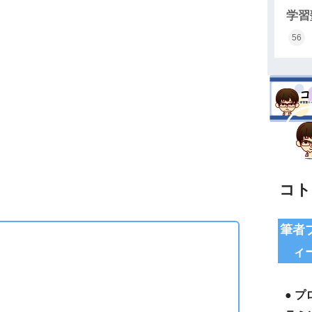
学習
56
コト
筆者
ィ
● プ