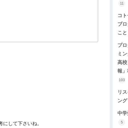
11
コト
ブロ
こ
プロ
ミン
高校
報」
103
リス
ン
中学
5
考にして下さいね。