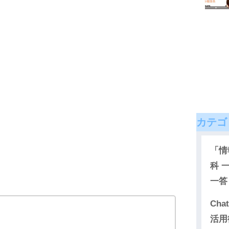
カテゴ
「情
科 
一
Cha
活用